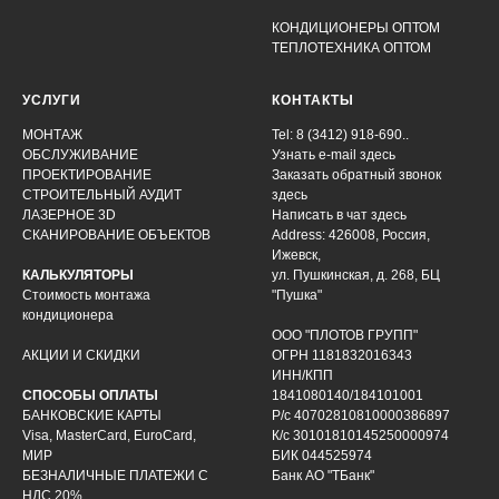
КОНДИЦИОНЕРЫ ОПТОМ
ТЕПЛОТЕХНИКА ОПТОМ
УСЛУГИ
КОНТАКТЫ
МОНТАЖ
Tel: 8 (3412) 918-690..
ОБСЛУЖИВАНИЕ
Узнать e-mail здесь
ПРОЕКТИРОВАНИЕ
Заказать обратный звонок
СТРОИТЕЛЬНЫЙ АУДИТ
здесь
ЛАЗЕРНОЕ 3D
Написать в чат
здесь
СКАНИРОВАНИЕ ОБЪЕКТОВ
Address: 426008, Россия,
Ижевск,
КАЛЬКУЛЯТОРЫ
ул. Пушкинская, д. 268, БЦ
Стоимость монтажа
"Пушка"
кондиционера
ООО "ПЛОТОВ ГРУПП"
АКЦИИ И СКИДКИ
ОГРН 1181832016343
ИНН/КПП
СПОСОБЫ ОПЛАТЫ
1841080140/184101001
БАНКОВСКИЕ КАРТЫ
Р/с 40702810810000386897
Visa, MasterCard, EuroCard,
К/с 30101810145250000974
МИР
БИК 044525974
БЕЗНАЛИЧНЫЕ ПЛАТЕЖИ С
Банк АО "ТБанк"
НДС 20%