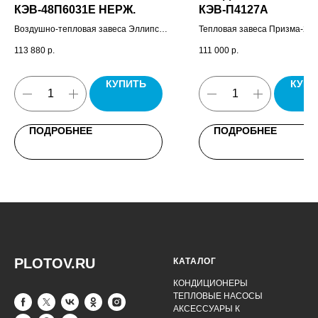
КЭВ-48П6031E НЕРЖ.
КЭВ-П4127A
Воздушно-тепловая завеса Эллипс
Тепловая завеса Призма-2, п
Бриллиант, пульт управления HL18,
управления HL10.
113 880
р.
111 000
р.
комплект крепежных штанг,
выключатель освещения, паспорт.
КУПИТЬ
КУПИ
ПОДРОБНЕЕ
ПОДРОБНЕЕ
PLOTOV.RU
КАТАЛОГ
КОНДИЦИОНЕРЫ
ТЕПЛОВЫЕ НАСОСЫ
АКСЕССУАРЫ К