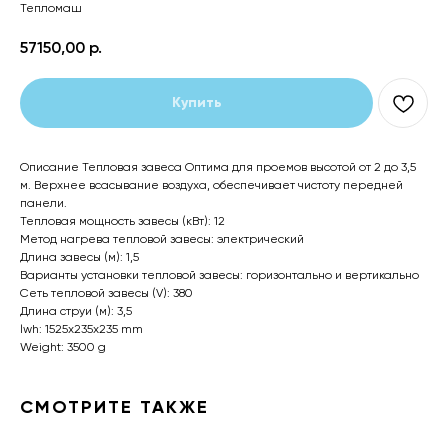
Тепломаш
57150,00
р.
Купить
Описание Тепловая завеса Оптима для проемов высотой от 2 до 3,5
м. Верхнее всасывание воздуха, обеспечивает чистоту передней
панели.
Тепловая мощность завесы (кВт): 12
Метод нагрева тепловой завесы: электрический
Длина завесы (м): 1,5
Варианты установки тепловой завесы: горизонтально и вертикально
Сеть тепловой завесы (V): 380
Длина струи (м): 3,5
lwh: 1525x235x235 mm
Weight: 3500 g
СМОТРИТЕ ТАКЖЕ