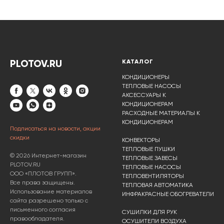
PLOTOV.RU
КАТАЛОГ
КОНДИЦИОНЕРЫ
ТЕПЛОВЫЕ НАСОСЫ
АКСЕССУАРЫ К
КОНДИЦИОНЕРАМ
РАСХОДНЫЕ МАТЕРИАЛЫ К
КОНДИЦИОНЕРАМ
Подписаться на новости, акции
скидки
КОНВЕКТОРЫ
ТЕПЛОВЫЕ ПУШКИ
© 2026 Интернет-магазин
ТЕПЛОВЫЕ ЗАВЕСЫ
PLOTOV.RU
ТЕПЛОВЫЕ НАСОСЫ
ООО «ПЛОТОВ ГРУПП».
ТЕПЛОВЕНТИЛЯТОРЫ
Все права защищены.
ТЕПЛОВАЯ АВТОМАТИКА
Использование материалов
ИНФРАКРАСНЫЕ ОБОГРЕВАТЕЛИ
сайта разрешено только с
письменного согласия
СУШИЛКИ ДЛЯ РУК
правообладателя.
ОСУШИТЕЛИ ВОЗДУХА