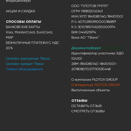
кондиционера
ООО "ПЛОТОВ ГРУПП"
АКЦИИ И СКИДКИ
ОГРН 1181832016343
ИНН/КПП 1841080140/184101001
СПОСОБЫ ОПЛАТЫ
Р/с 40702810810000386897
БАНКОВСКИЕ КАРТЫ
К/с 30101810145250000974
Visa, MasterCard, EuroCard,
БИК 044525974
МИР
Банк АО "ТБанк"
БЕЗНАЛИЧНЫЕ ПЛАТЕЖИ С НДС
20%
Документооборот
ЭДО ДИАДОК
Идентификатор участника ЭДО
Онлайн-рассрочка ТБанк
(GUID)
Онлайн-кредит ТБанк
2BM-1841080140-184101001-
Лизинг оборудования
201808070217110530448
О компании PLOTOV GROUP
О владельце PLOTOV GROUP
Выполненные объекты
ОТЗЫВЫ
ОСТАВИТЬ ОТЗЫВ
СМОТРЕТЬ ОТЗЫВЫ