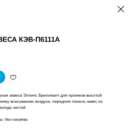
ЕСА КЭВ-П6111A
ная завеса Эллипс Бриллиант для проемов высотой
хнему всасыванию воздуха, передняя панель завес из
сегда чистой.
ы: без нагрева