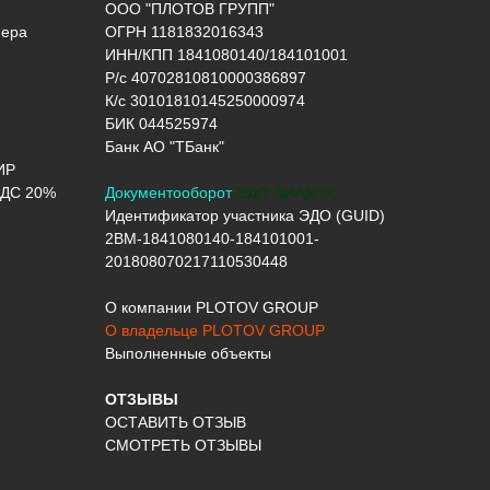
ООО "ПЛОТОВ ГРУПП"
нера
ОГРН 1181832016343
ИНН/КПП 1841080140/184101001
Р/с 40702810810000386897
К/с 30101810145250000974
БИК 044525974
Банк АО "ТБанк"
ИР
ДС 20%
Документооборот
ЭДО ДИАДОК
Идентификатор участника ЭДО (GUID)
2BM-1841080140-184101001-
201808070217110530448
О компании PLOTOV GROUP
О владельце PLOTOV GROUP
Выполненные объекты
ОТЗЫВЫ
ОСТАВИТЬ ОТЗЫВ
СМОТРЕТЬ ОТЗЫВЫ