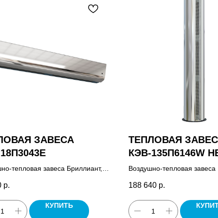
ЛОВАЯ ЗАВЕСА
ТЕПЛОВАЯ ЗАВЕ
-18П3043Е
КЭВ-135П6146W Н
но-тепловая завеса Бриллиант,
Воздушно-тепловая завеса
управления HL18, паспорт.
Бриллиант водяная, пульт 
0
р.
188 640
р.
HL18, паспорт.
КУПИТЬ
КУПИ