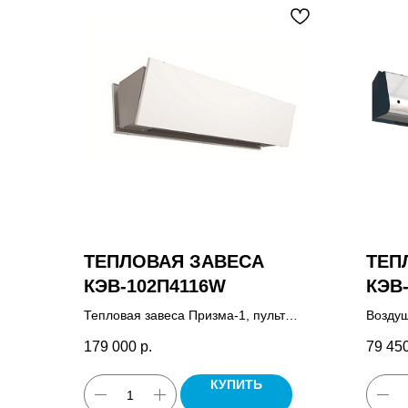
ТЕПЛОВАЯ ЗАВЕСА
ТЕП
КЭВ-102П4116W
КЭВ
Тепловая завеса Призма-1, пульт
Воздуш
управления HL10.
пульт 
179 000
р.
79 45
КУПИТЬ