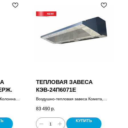
СА
ТЕПЛОВАЯ ЗАВЕСА
ЕРЖ.
КЭВ-24П6071Е
 Колонна
Воздушно-тепловая завеса Комета,
управления
пульт управления HL10 и HL18 в
83 490
р.
зависимости от корпуса, комплект
крепежных кронштейнов, паспорт.
ТЬ
КУПИТЬ