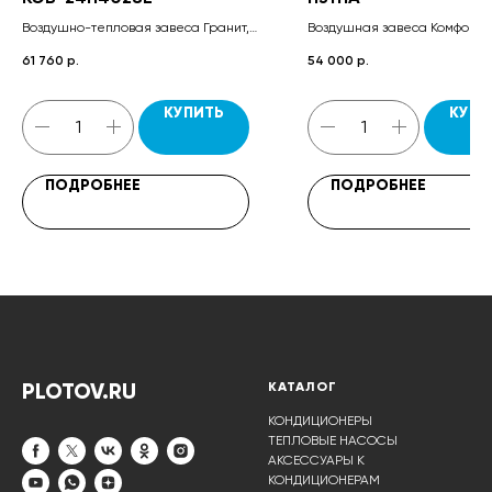
Воздушно-тепловая завеса Гранит,
Воздушная завеса Комфорт, 
пульт управления HL10 или HL18 в
управления завесой HL10, к
61 760
р.
54 000
р.
зависимости от корпуса, комплект
крепежных кронштейнов, па
крепежных кронштейнов, паспорт.
КУПИТЬ
КУПИ
ПОДРОБНЕЕ
ПОДРОБНЕЕ
PLOTOV.RU
КАТАЛОГ
КОНДИЦИОНЕРЫ
ТЕПЛОВЫЕ НАСОСЫ
АКСЕССУАРЫ К
КОНДИЦИОНЕРАМ