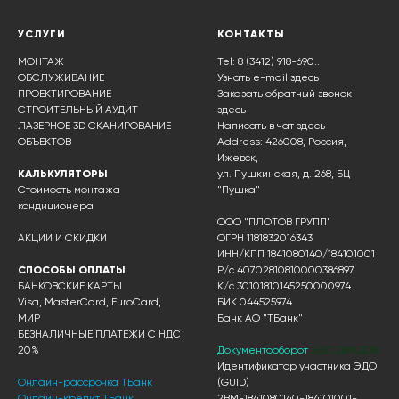
УСЛУГИ
КОНТАКТЫ
МОНТАЖ
Tel: 8 (3412) 918-690..
ОБСЛУЖИВАНИЕ
Узнать e-mail здесь
ПРОЕКТИРОВАНИЕ
Заказать обратный звонок
СТРОИТЕЛЬНЫЙ АУДИТ
здесь
ЛАЗЕРНОЕ 3D СКАНИРОВАНИЕ
Написать в чат
здесь
ОБЪЕКТОВ
Address: 426008, Россия,
Ижевск,
КАЛЬКУЛЯТОРЫ
ул. Пушкинская, д. 268, БЦ
Стоимость монтажа
"Пушка"
кондиционера
ООО "ПЛОТОВ ГРУПП"
АКЦИИ И СКИДКИ
ОГРН 1181832016343
ИНН/КПП 1841080140/184101001
СПОСОБЫ ОПЛАТЫ
Р/с 40702810810000386897
БАНКОВСКИЕ КАРТЫ
К/с 30101810145250000974
Visa, MasterCard, EuroCard,
БИК 044525974
МИР
Банк АО "ТБанк"
БЕЗНАЛИЧНЫЕ ПЛАТЕЖИ С НДС
20%
Документооборот
ЭДО ДИАДОК
Идентификатор участника ЭДО
Онлайн-рассрочка ТБанк
(GUID)
Онлайн-кредит ТБанк
2BM-1841080140-184101001-