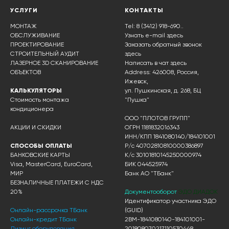
УСЛУГИ
КОНТАКТЫ
МОНТАЖ
Tel: 8 (3412) 918-690..
ОБСЛУЖИВАНИЕ
Узнать e-mail здесь
ПРОЕКТИРОВАНИЕ
Заказать обратный звонок
СТРОИТЕЛЬНЫЙ АУДИТ
здесь
ЛАЗЕРНОЕ 3D СКАНИРОВАНИЕ
Написать в чат
здесь
ОБЪЕКТОВ
Address: 426008, Россия,
Ижевск,
КАЛЬКУЛЯТОРЫ
ул. Пушкинская, д. 268, БЦ
Стоимость монтажа
"Пушка"
кондиционера
ООО "ПЛОТОВ ГРУПП"
АКЦИИ И СКИДКИ
ОГРН 1181832016343
ИНН/КПП 1841080140/184101001
СПОСОБЫ ОПЛАТЫ
Р/с 40702810810000386897
БАНКОВСКИЕ КАРТЫ
К/с 30101810145250000974
Visa, MasterCard, EuroCard,
БИК 044525974
МИР
Банк АО "ТБанк"
БЕЗНАЛИЧНЫЕ ПЛАТЕЖИ С НДС
20%
Документооборот
ЭДО ДИАДОК
Идентификатор участника ЭДО
Онлайн-рассрочка ТБанк
(GUID)
Онлайн-кредит ТБанк
2BM-1841080140-184101001-
Лизинг оборудования
201808070217110530448