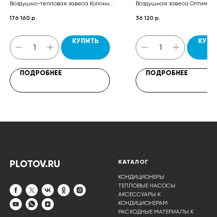
Воздушно-тепловая завеса Колонна
Воздушная завеса Оптима, п
Бриллиант, пульт управления HL18,
управления HL10, паспорт.
176 160
р.
36 120
р.
кабель управления 7x0,5, паспорт.
КУПИТЬ
КУПИ
ПОДРОБНЕЕ
ПОДРОБНЕЕ
PLOTOV.RU
КАТАЛОГ
КОНДИЦИОНЕРЫ
ТЕПЛОВЫЕ НАСОСЫ
АКСЕССУАРЫ К
КОНДИЦИОНЕРАМ
РАСХОДНЫЕ МАТЕРИАЛЫ К