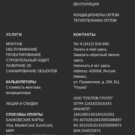
ВЕНТИЛЯЦИИ
КОНДИЦИОНЕРЫ ОПТОМ
ТЕПЛОТЕХНИКА ОПТОМ
УСЛУГИ
КОНТАКТЫ
МОНТАЖ
Tel: 8 (3412) 918-690..
ОБСЛУЖИВАНИЕ
Узнать e-mail здесь
ПРОЕКТИРОВАНИЕ
Заказать обратный звонок
СТРОИТЕЛЬНЫЙ АУДИТ
здесь
ЛАЗЕРНОЕ 3D
Написать в чат
здесь
СКАНИРОВАНИЕ ОБЪЕКТОВ
Address: 426008, Россия,
Ижевск,
КАЛЬКУЛЯТОРЫ
ул. Пушкинская, д. 268, БЦ
Стоимость монтажа
"Пушка"
кондиционера
ООО "ПЛОТОВ ГРУПП"
АКЦИИ И СКИДКИ
ОГРН 1181832016343
ИНН/КПП
СПОСОБЫ ОПЛАТЫ
1841080140/184101001
БАНКОВСКИЕ КАРТЫ
Р/с 40702810810000386897
Visa, MasterCard, EuroCard,
К/с 30101810145250000974
МИР
БИК 044525974