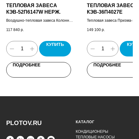
ТЕПЛОВАЯ ЗАВЕСА
ТЕПЛОВАЯ ЗАВЕСА
КЭВ-52П6147W НЕРЖ.
КЭВ-36П4027Е
Воздушно-тепловая завеса Колонна
Тепловая завеса Призма-2, п
Бриллиант водяная, пульт
управления HL10.
117 840
р.
149 100
р.
управления HL18, паспорт.
КУПИТЬ
КУПИ
ПОДРОБНЕЕ
ПОДРОБНЕЕ
PLOTOV.RU
КАТАЛОГ
КОНДИЦИОНЕРЫ
ТЕПЛОВЫЕ НАСОСЫ