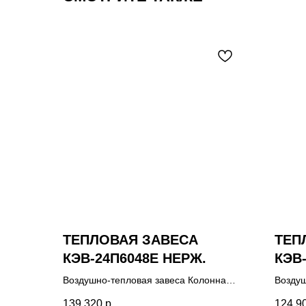
ТЕПЛОВАЯ ЗАВЕСА
ТЕП
КЭВ-24П6048E НЕРЖ.
КЭВ
Воздушно-тепловая завеса Колонна
Воздуш
Бриллиант, пульт управления HL18,
Плюс, 
139 320
р.
124 9