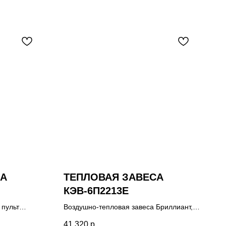
СА
ТЕПЛОВАЯ ЗАВЕСА
КЭВ-6П2213Е
 пульт
Воздушно-тепловая завеса Бриллиант,
пульт управления HL18, паспорт.
41 320
р.