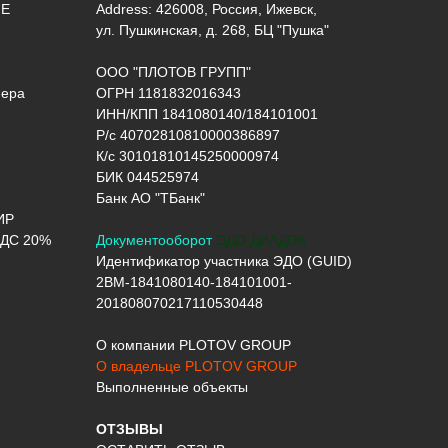
ИЕ
Address: 426008, Россия, Ижевск,
ул. Пушкинская, д. 268, БЦ "Пушка"
ООО "ПЛОТОВ ГРУПП"
нера
ОГРН 1181832016343
ИНН/КПП 1841080140/184101001
Р/с 40702810810000386897
К/с 30101810145250000974
БИК 044525974
Банк АО "ТБанк"
ИР
ДС 20%
Документооборот
ЭДО ДИАДОК
Идентификатор участника ЭДО (GUID)
2BM-1841080140-184101001-
201808070217110530448
О компании PLOTOV GROUP
О владельце PLOTOV GROUP
Выполненные объекты
ОТЗЫВЫ