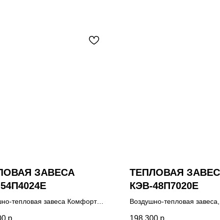
ЛОВАЯ ЗАВЕСА
ТЕПЛОВАЯ ЗАВЕ
-54П4024E
КЭВ-48П7020E
но-тепловая завеса Комфорт
Воздушно-тепловая завеса,
пульт управления HL10, комплект
управления HL10, паспорт.
00
р.
198 300
р.