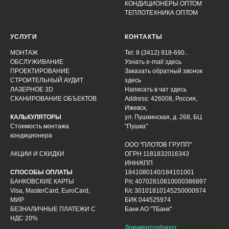
КОНДИЦИОНЕРЫ ОПТОМ
ТЕПЛОТЕХНИКА ОПТОМ
УСЛУГИ
КОНТАКТЫ
МОНТАЖ
Tel: 8 (3412) 918-690..
ОБСЛУЖИВАНИЕ
Узнать e-mail здесь
ПРОЕКТИРОВАНИЕ
Заказать обратный звонок
СТРОИТЕЛЬНЫЙ АУДИТ
здесь
ЛАЗЕРНОЕ 3D
Написать в чат
здесь
СКАНИРОВАНИЕ ОБЪЕКТОВ
Address: 426008, Россия,
Ижевск,
КАЛЬКУЛЯТОРЫ
ул. Пушкинская, д. 268, БЦ
Стоимость монтажа
"Пушка"
кондиционера
ООО "ПЛОТОВ ГРУПП"
АКЦИИ И СКИДКИ
ОГРН 1181832016343
ИНН/КПП
СПОСОБЫ ОПЛАТЫ
1841080140/184101001
БАНКОВСКИЕ КАРТЫ
Р/с 40702810810000386897
Visa, MasterCard, EuroCard,
К/с 30101810145250000974
МИР
БИК 044525974
БЕЗНАЛИЧНЫЕ ПЛАТЕЖИ С
Банк АО "ТБанк"
НДС 20%
Документооборот
ЭДО ДИАДОК