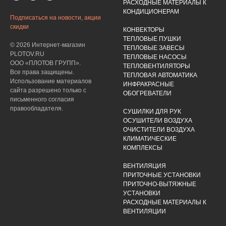
РАСХОДНЫЕ МАТЕРИАЛЫ К
КОНДИЦИОНЕРАМ
Подписаться на новости, акции
скидки
КОНВЕКТОРЫ
ТЕПЛОВЫЕ ПУШКИ
© 2026 Интернет-магазин
ТЕПЛОВЫЕ ЗАВЕСЫ
PLOTOV.RU
ТЕПЛОВЫЕ НАСОСЫ
ООО «ПЛОТОВ ГРУПП».
ТЕПЛОВЕНТИЛЯТОРЫ
Все права защищены.
ТЕПЛОВАЯ АВТОМАТИКА
Использование материалов
ИНФРАКРАСНЫЕ
сайта разрешено только с
ОБОГРЕВАТЕЛИ
письменного согласия
правообладателя.
СУШИЛКИ ДЛЯ РУК
ОСУШИТЕЛИ ВОЗДУХА
ОЧИСТИТЕЛИ ВОЗДУХА
КЛИМАТИЧЕСКИЕ
КОМПЛЕКСЫ
ВЕНТИЛЯЦИЯ
ПРИТОЧНЫЕ УСТАНОВКИ
ПРИТОЧНО-ВЫТЯЖНЫЕ
УСТАНОВКИ
РАСХОДНЫЕ МАТЕРИАЛЫ К
ВЕНТИЛЯЦИИ