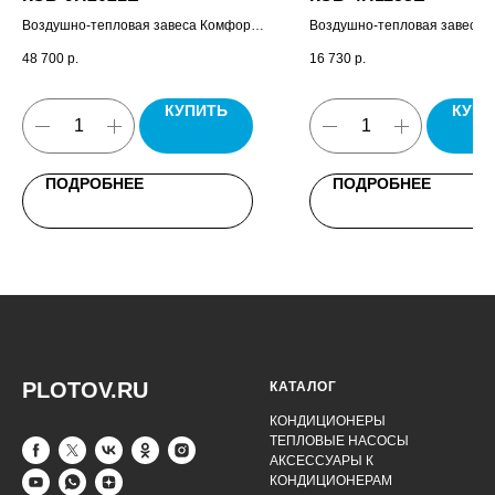
Воздушно-тепловая завеса Комфорт,
Воздушно-тепловая завеса
пульт управления завесой HL10,
Бриллиант , паспорт.
48 700
р.
16 730
р.
комплект крепежных кронштейнов,
паспорт.
КУПИТЬ
КУПИ
ПОДРОБНЕЕ
ПОДРОБНЕЕ
PLOTOV.RU
КАТАЛОГ
КОНДИЦИОНЕРЫ
ТЕПЛОВЫЕ НАСОСЫ
АКСЕССУАРЫ К
КОНДИЦИОНЕРАМ