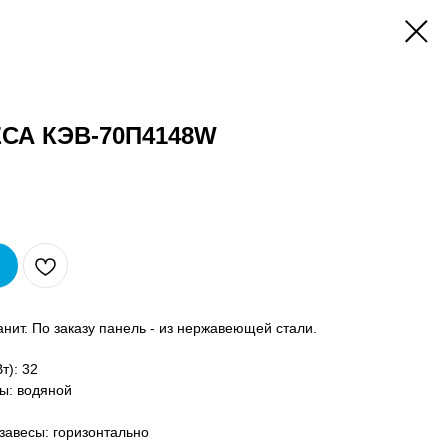
СА КЭВ-70П4148W
нит. По заказу панель - из нержавеющей стали.
т): 32
ы: водяной
завесы: горизонтально