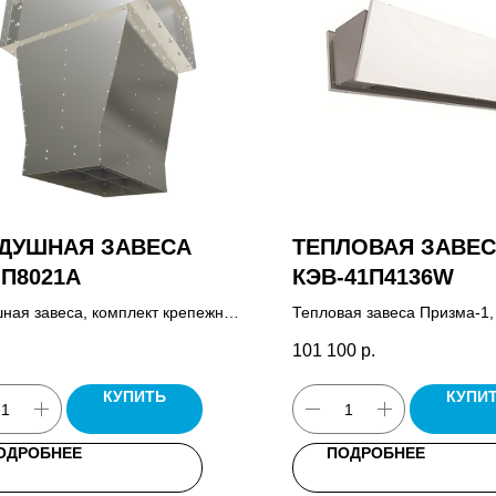
ДУШНАЯ ЗАВЕСА
ТЕПЛОВАЯ ЗАВЕ
-П8021A
КЭВ-41П4136W
ная завеса, комплект крепежных
Тепловая завеса Призма-1,
ейнов, паспорт.
управления HL10.
101 100
р.
КУПИТЬ
КУПИ
ОДРОБНЕЕ
ПОДРОБНЕЕ