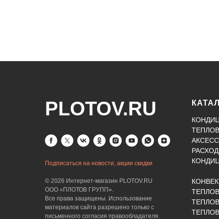
PLOTOV.RU
КАТА
КОНДИ
ТЕПЛО
АКСЕСС
РАСХОД
КОНДИ
Подписаться на новости, акции скидки
© 2026 Интернет-магазин PLOTOV.RU
КОНВЕ
ООО «ПЛОТОВ ГРУПП».
ТЕПЛО
Все права защищены. Использование
ТЕПЛОВ
материалов сайта разрешено только с
ТЕПЛО
письменного согласия правообладателя.