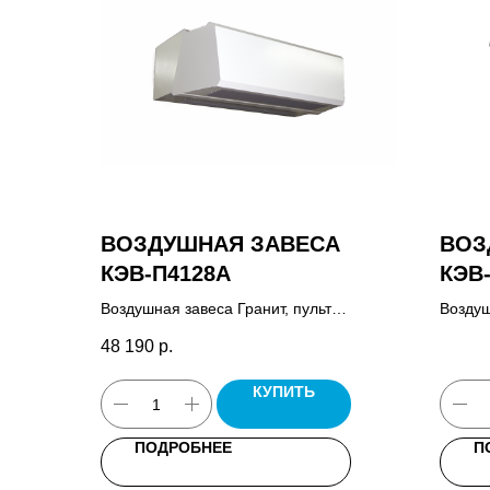
ВОЗДУШНАЯ ЗАВЕСА
ВОЗ
КЭВ-П4128А
КЭВ
Воздушная завеса Гранит, пульт
Воздуш
управления HL10 или HL18 в
кроншт
48 190
р.
зависимости от корпуса, комплект
крепежных кронштейнов, паспорт.
КУПИТЬ
ПОДРОБНЕЕ
П