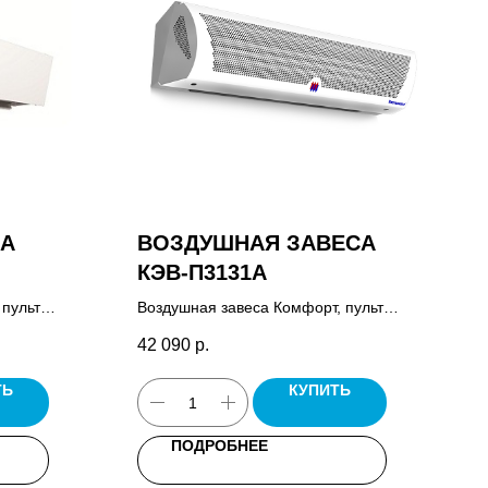
СА
ВОЗДУШНАЯ ЗАВЕСА
КЭВ-П3131A
 пульт
Воздушная завеса Комфорт, пульт
управления завесой HL10, комплект
42 090
р.
крепежных кронштейнов, паспорт.
ТЬ
КУПИТЬ
ПОДРОБНЕЕ