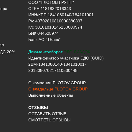
ООО "ПЛОТОВ ГРУПП"
нера
ОГРН 1181832016343
ИНН/КПП 1841080140/184101001
Р/с 40702810810000386897
К/с 30101810145250000974
БИК 044525974
Банк АО "ТБанк"
ИР
ДС 20%
Документооборот
ЭДО ДИАДОК
Идентификатор участника ЭДО (GUID)
2BM-1841080140-184101001-
201808070217110530448
О компании PLOTOV GROUP
О владельце PLOTOV GROUP
Выполненные объекты
ОТЗЫВЫ
ОСТАВИТЬ ОТЗЫВ
СМОТРЕТЬ ОТЗЫВЫ