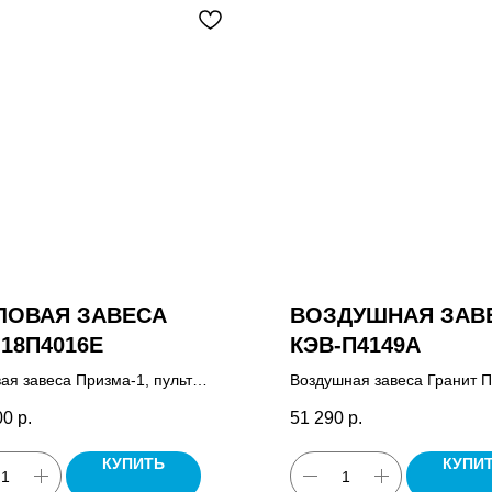
ЛОВАЯ ЗАВЕСА
ВОЗДУШНАЯ ЗАВ
-18П4016Е
КЭВ-П4149А
ая завеса Призма-1, пульт
Воздушная завеса Гранит П
ения HL10.
управления HL10 или HL18
00
р.
51 290
р.
зависимости от корпуса, ко
крепежных кронштейнов, па
КУПИТЬ
КУПИ