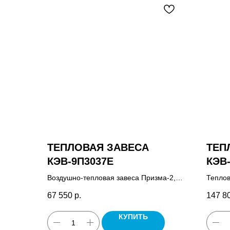
ТЕПЛОВАЯ ЗАВЕСА
ТЕП
КЭВ-9П3037E
КЭВ
Воздушно-тепловая завеса Призма-2,
Теплов
пульт управления завесой HL10,
управл
67 550
р.
147 8
паспорт.
КУПИТЬ