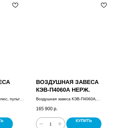
ЕСА
ВОЗДУШНАЯ ЗАВЕСА
КЭВ-П4060A НЕРЖ.
люс, пульт
Воздушная завеса КЭВ-П4060А,
 в
герметик, комплект крепежных
165 900
р.
мплект
кронштейнов, паспорт.
спорт.
ТЬ
КУПИТЬ