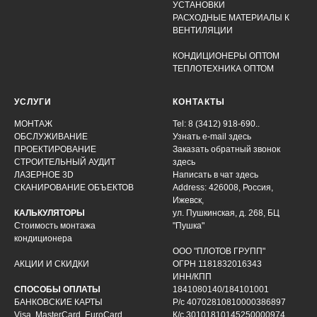
УСТАНОВКИ
РАСХОДНЫЕ МАТЕРИАЛЫ К
ВЕНТИЛЯЦИИ
КОНДИЦИОНЕРЫ ОПТОМ
ТЕПЛОТЕХНИКА ОПТОМ
УСЛУГИ
КОНТАКТЫ
МОНТАЖ
Tel: 8 (3412) 918-690..
ОБСЛУЖИВАНИЕ
Узнать e-mail здесь
ПРОЕКТИРОВАНИЕ
Заказать обратный звонок
СТРОИТЕЛЬНЫЙ АУДИТ
здесь
ЛАЗЕРНОЕ 3D
Написать в чат
здесь
СКАНИРОВАНИЕ ОБЪЕКТОВ
Address: 426008, Россия,
Ижевск,
КАЛЬКУЛЯТОРЫ
ул. Пушкинская, д. 268, БЦ
Стоимость монтажа
"Пушка"
кондиционера
ООО "ПЛОТОВ ГРУПП"
АКЦИИ И СКИДКИ
ОГРН 1181832016343
ИНН/КПП
СПОСОБЫ ОПЛАТЫ
1841080140/184101001
БАНКОВСКИЕ КАРТЫ
Р/с 40702810810000386897
Visa, MasterCard, EuroCard,
К/с 30101810145250000974