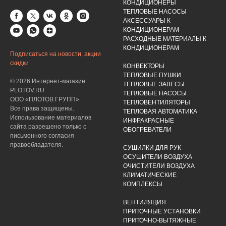
КОНДИЦИОНЕРЫ
ТЕПЛОВЫЕ НАСОСЫ
АКСЕССУАРЫ К
КОНДИЦИОНЕРАМ
РАСХОДНЫЕ МАТЕРИАЛЫ К
КОНДИЦИОНЕРАМ
Подписаться на новости, акции
скидки
КОНВЕКТОРЫ
ТЕПЛОВЫЕ ПУШКИ
© 2026 Интернет-магазин
ТЕПЛОВЫЕ ЗАВЕСЫ
PLOTOV.RU
ТЕПЛОВЫЕ НАСОСЫ
ООО «ПЛОТОВ ГРУПП».
ТЕПЛОВЕНТИЛЯТОРЫ
Все права защищены.
ТЕПЛОВАЯ АВТОМАТИКА
Использование материалов
ИНФРАКРАСНЫЕ
сайта разрешено только с
ОБОГРЕВАТЕЛИ
письменного согласия
правообладателя.
СУШИЛКИ ДЛЯ РУК
ОСУШИТЕЛИ ВОЗДУХА
ОЧИСТИТЕЛИ ВОЗДУХА
КЛИМАТИЧЕСКИЕ
КОМПЛЕКСЫ
ВЕНТИЛЯЦИЯ
ПРИТОЧНЫЕ УСТАНОВКИ
ПРИТОЧНО-ВЫТЯЖНЫЕ