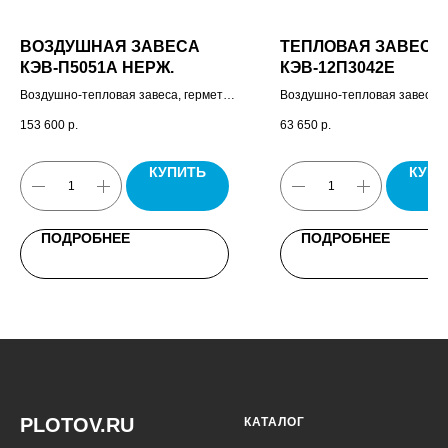
ВОЗДУШНАЯ ЗАВЕСА
ТЕПЛОВАЯ ЗАВЕСА
КЭВ-П5051A НЕРЖ.
КЭВ-12П3042E
Воздушно-тепловая завеса, герметик,
Воздушно-тепловая завеса 
комплект крепежных кронштейнов,
пульт управления HL10, пасп
153 600
р.
63 650
р.
паспорт.
КУПИТЬ
КУПИ
ПОДРОБНЕЕ
ПОДРОБНЕЕ
PLOTOV.RU
КАТАЛОГ