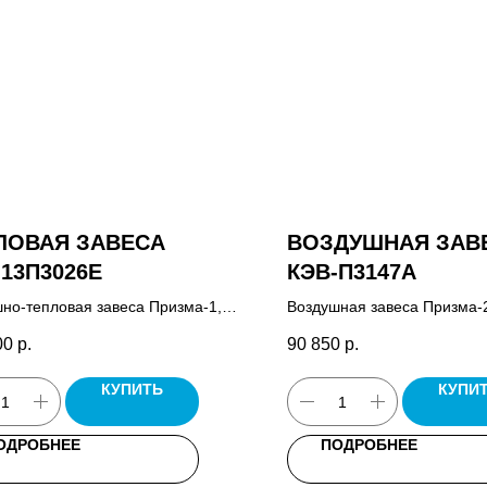
ЛОВАЯ ЗАВЕСА
ВОЗДУШНАЯ ЗАВ
-13П3026E
КЭВ-П3147A
но-тепловая завеса Призма-1,
Воздушная завеса Призма-2
управления завесой HL10,
управления завесой HL10, 
00
р.
90 850
р.
т.
КУПИТЬ
КУПИ
ОДРОБНЕЕ
ПОДРОБНЕЕ