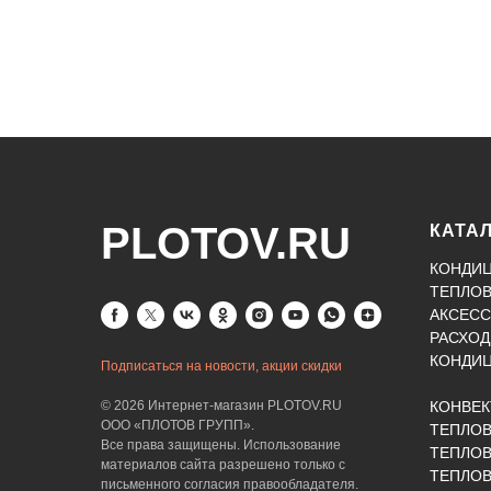
PLOTOV.RU
КАТА
КОНДИ
ТЕПЛО
АКСЕСС
РАСХОД
КОНДИ
Подписаться на новости, акции скидки
© 2026 Интернет-магазин PLOTOV.RU
КОНВЕ
ООО «ПЛОТОВ ГРУПП».
ТЕПЛО
Все права защищены. Использование
ТЕПЛОВ
материалов сайта разрешено только с
ТЕПЛО
письменного согласия правообладателя.