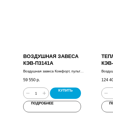
ВОЗДУШНАЯ ЗАВЕСА
ТЕП
КЭВ-П3141A
КЭВ
Воздушная завеса Комфорт, пульт
Воздуш
управления завесой HL10, комплект
пульт 
59 550
р.
124 4
крепежных кронштейнов, паспорт.
паспор
КУПИТЬ
ПОДРОБНЕЕ
П