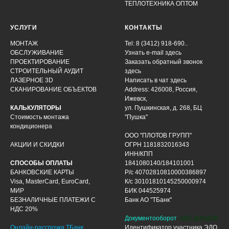
ТЕПЛОТЕХНИКА ОПТОМ
УСЛУГИ
КОНТАКТЫ
МОНТАЖ
Tel: 8 (3412) 918-690..
ОБСЛУЖИВАНИЕ
Узнать e-mail здесь
ПРОЕКТИРОВАНИЕ
Заказать обратный звонок
СТРОИТЕЛЬНЫЙ АУДИТ
здесь
ЛАЗЕРНОЕ 3D
Написать в чат
здесь
СКАНИРОВАНИЕ ОБЪЕКТОВ
Address: 426008, Россия,
Ижевск,
КАЛЬКУЛЯТОРЫ
ул. Пушкинская, д. 268, БЦ
Стоимость монтажа
"Пушка"
кондиционера
ООО "ПЛОТОВ ГРУПП"
АКЦИИ И СКИДКИ
ОГРН 1181832016343
ИНН/КПП
СПОСОБЫ ОПЛАТЫ
1841080140/184101001
БАНКОВСКИЕ КАРТЫ
Р/с 40702810810000386897
Visa, MasterCard, EuroCard,
К/с 30101810145250000974
МИР
БИК 044525974
БЕЗНАЛИЧНЫЕ ПЛАТЕЖИ С
Банк АО "ТБанк"
НДС 20%
Документооборот
ЭДО ДИАДОК
Онлайн-рассрочка ТБанк
Идентификатор участника ЭДО