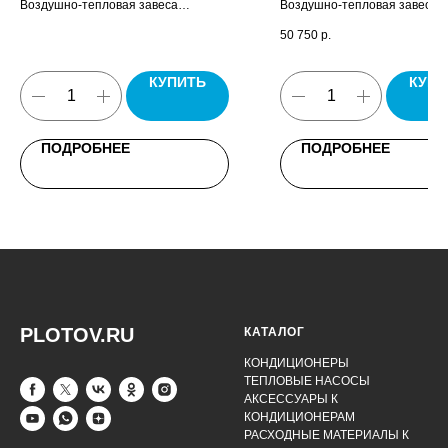
Воздушно-тепловая завеса
Воздушно-тепловая завеса
КЭВ-260П9011W, комплект крепежных
Бриллиант, пульт управлени
50 750
р.
кронштейнов, паспорт.
паспорт.
КУПИТЬ
КУПИ
ПОДРОБНЕЕ
ПОДРОБНЕЕ
PLOTOV.RU
КАТАЛОГ
КОНДИЦИОНЕРЫ
ТЕПЛОВЫЕ НАСОСЫ
АКСЕССУАРЫ К
КОНДИЦИОНЕРАМ
РАСХОДНЫЕ МАТЕРИАЛЫ К