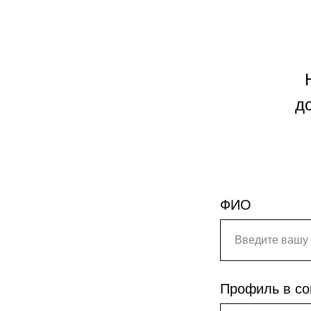
ам
д
ФИО
и
КСЫ
Профиль в со