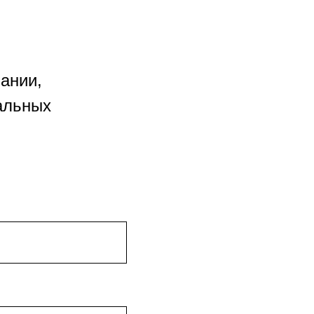
ании,
альных