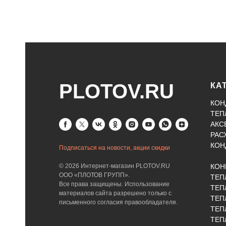
ров
PLOTOV.RU
КА
КОН
ТЕП
и
АКС
РАС
КОН
Подписаться на новости, акции скидки
и
© 2026 Интернет-магазин PLOTOV.RU
КОН
еров
ООО «ПЛОТОВ ГРУПП».
ТЕП
Все права защищены. Использование
ТЕП
х
материалов сайта разрешено только с
ТЕП
письменного согласия правообладателя.
ТЕП
ТЕП