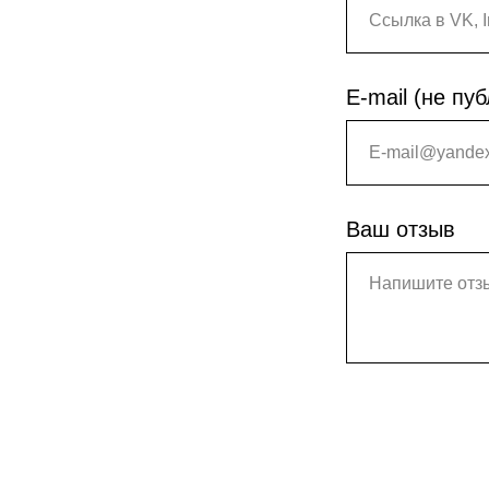
E-mail (не пу
вки
Ваш отзыв
осов