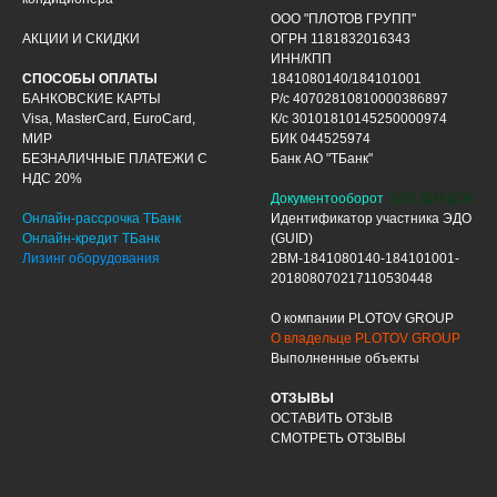
ООО "ПЛОТОВ ГРУПП"
АКЦИИ И СКИДКИ
ОГРН 1181832016343
ИНН/КПП
СПОСОБЫ ОПЛАТЫ
1841080140/184101001
БАНКОВСКИЕ КАРТЫ
Р/с 40702810810000386897
Visa, MasterCard, EuroCard,
К/с 30101810145250000974
МИР
БИК 044525974
БЕЗНАЛИЧНЫЕ ПЛАТЕЖИ С
Банк АО "ТБанк"
НДС 20%
Документооборот
ЭДО ДИАДОК
Онлайн-рассрочка ТБанк
Идентификатор участника ЭДО
Онлайн-кредит ТБанк
(GUID)
Лизинг оборудования
2BM-1841080140-184101001-
201808070217110530448
О компании PLOTOV GROUP
О владельце PLOTOV GROUP
Выполненные объекты
ОТЗЫВЫ
ОСТАВИТЬ ОТЗЫВ
СМОТРЕТЬ ОТЗЫВЫ